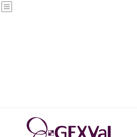
コ
ナ
ン
ビ
テ
ゲ
ン
ー
ツ
シ
へ
ョ
ニュース
ス
ン
キ
に
ッ
移
プ
動
トップページ
ニュース
インフォメーション
ジェクスヴァル代表がゲノムテクノロジー研究会分科会で講演
ジェクスヴァル代表がゲノムテク
ノロジー研究会分科会で講演
2024年8月29日