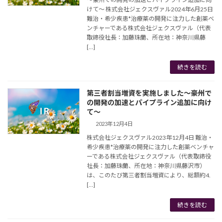
けて～ 株式会社ジェクスヴァル2024年6月25日
難治・希少疾患*治療薬の開発に注力した創薬ベ
ンチャーである株式会社ジェクスヴァル（代表
取締役社長：加藤珠蘭、所在地：神奈川県藤
[…]
続きを読む
第三者割当増資を実施しました～豪州で
の開発の加速とパイプライン追加に向け
て～
2023年12月4日
株式会社ジェクスヴァル2023年12月4日 難治・
希少疾患*治療薬の開発に注力した創薬ベンチャ
ーである株式会社ジェクスヴァル（代表取締役
社長：加藤珠蘭、所在地：神奈川県藤沢市）
は、このたび第三者割当増資により、総額約4.
[…]
続きを読む