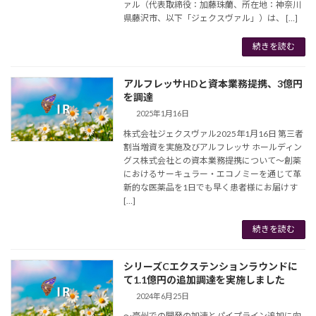
ァル（代表取締役：加藤珠蘭、所在地：神奈川
県藤沢市、以下「ジェクスヴァル」）は、 […]
続きを読む
アルフレッサHDと資本業務提携、3億円
を調達
2025年1月16日
株式会社ジェクスヴァル2025年1月16日 第三者
割当増資を実施及びアルフレッサ ホールディン
グス株式会社との資本業務提携について～創薬
におけるサーキュラー・エコノミーを通じて革
新的な医薬品を1日でも早く患者様にお届けす
[…]
続きを読む
シリーズCエクステンションラウンドに
て1.1億円の追加調達を実施しました
2024年6月25日
～豪州での開発の加速とパイプライン追加に向