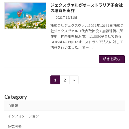
ジェクスヴァルがオーストラリア子会社
の増資を実施
2021年12月1日
株式会社ジェクスヴァル2021年12月1日 株式会
社ジェクスヴァル（代表取締役：加藤珠蘭、所
在地：神奈川県藤沢市）は100%子会社である
GEXVal AU Pty Ltdオーストラリア法人に対して
増資を行いました。 オー […]
続きを読む
投
1
2
»
固
固
定
定
稿
ペ
ペ
Category
ー
ー
の
ジ
ジ
IR情報
ペ
インフォメーション
ー
研究開発
ジ