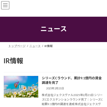
コ
ナ
ン
ビ
テ
ゲ
ン
ー
ツ
シ
へ
ョ
ニュース
ス
ン
キ
に
ッ
移
プ
動
トップページ
ニュース
IR情報
IR情報
シリーズCラウンド、累計9.1億円の資金
調達を完了
2025年2月21日
株式会社ジェクスヴァル2025年2月21日 シリー
ズCエクステンションラウンド完了：シリーズC
総額9.1億円の調達を達成 株式会社ジェクスヴ